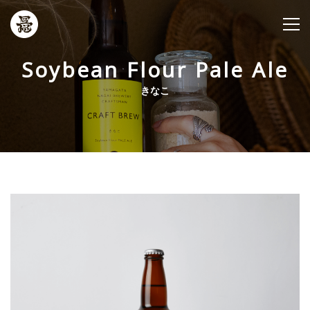
Soybean Flour Pale Ale
きなこ